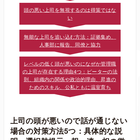
頭の悪い上司を無視するのは得策ではな
い
無能な上司を追い込む方法：証拠集め、
人事部に報告、同僚と協力
レベルの低く頭が悪いのになぜか管理職
の上司が存在する理由4つ：ピーターの法
則、組織内の関係や政治的理由、昇進の
ためのスキル、公私ともに温室育ち
上司の頭が悪いので話が通じない
場合の対策方法5つ：具体的な説