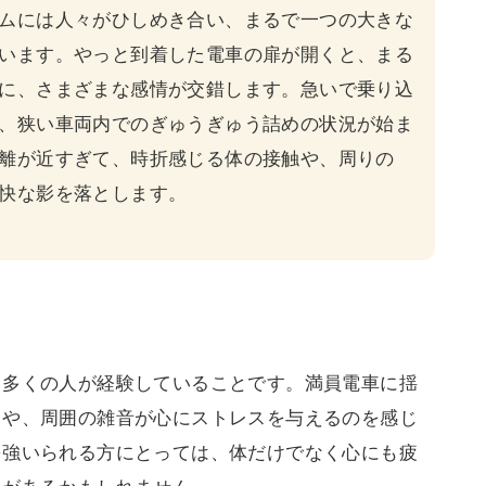
ムには人々がひしめき合い、まるで一つの大きな
います。やっと到着した電車の扉が開くと、まる
に、さまざまな感情が交錯します。急いで乗り込
、狭い車両内でのぎゅうぎゅう詰めの状況が始ま
離が近すぎて、時折感じる体の接触や、周りの
快な影を落とします。
て多くの人が経験していることです。
満員電車
に揺
さや、周囲の雑音が心に
ストレス
を与えるのを感じ
を強いられる方にとっては、体だけでなく心にも疲
とがあるかもしれません。