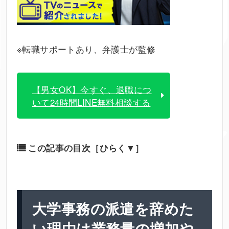
※転職サポートあり、弁護士が監修
【男女OK】今すぐ、退職につ
いて24時間LINE無料相談する
この記事の目次
［ひらく▼］
大学事務の派遣を
辞めた
い
理由は業務量の増加や