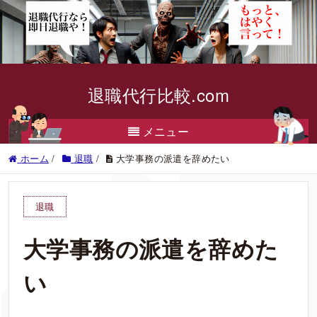
退職代行比較.com
メニュー
ホーム
/
退職
/
大学事務の派遣を辞めたい
退職
大学事務の派遣を辞めた
い