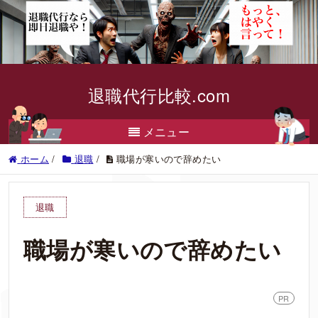
退職代行比較.com
メニュー
ホーム
/
退職
/
職場が寒いので辞めたい
退職
職場が寒いので辞めたい
PR